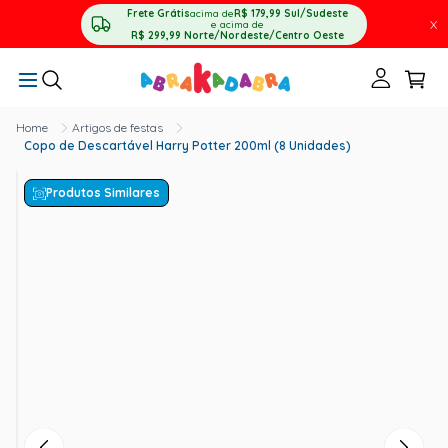
Frete Grátis
acima de
R$ 179,99
Sul/Sudeste
X
e acima de
R$ 299,99
Norte/Nordeste/Centro Oeste
Artigos de festas
Copo de Descartável Harry Potter 200ml (8 Unidades)
Produtos Similares