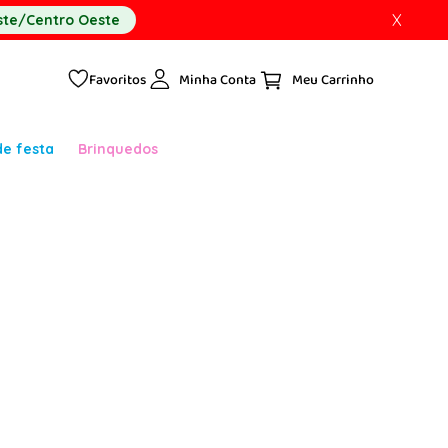
X
te/Centro Oeste
Favoritos
Minha Conta
de festa
Brinquedos