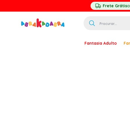
Frete Grátis
a
Procurar...
TERMOS MAIS 
Fantasia Adulto
Fan
1
º
homem ar
2
º
princesa
3
º
pirata
4
º
paquita
5
º
harry pott
6
º
palhaço
7
º
kpop
8
º
branca ne
9
º
toy story