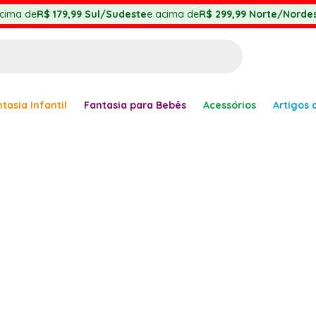
cima de
R$ 179,99
Sul/Sudeste
e acima de
R$ 299,99
Norte/Nordes
BUSCADOS
tasia Infantil
Fantasia para Bebês
Acessórios
Artigos 
anha
er
ve