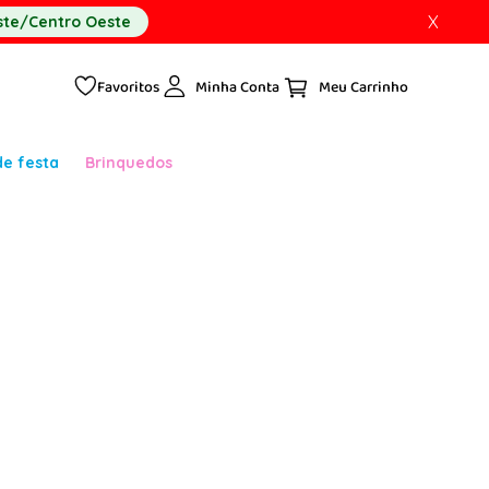
X
te/Centro Oeste
Favoritos
Minha Conta
de festa
Brinquedos