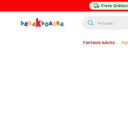
Frete Grátis
a
Procurar...
TERMOS MAIS 
Fantasia Adulto
Fan
1
º
homem ar
2
º
princesa
3
º
pirata
4
º
mascara
5
º
paquita
6
º
harry pott
7
º
palhaço
8
º
kpop
9
º
branca ne