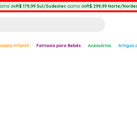
cima de
R$ 179,99
Sul/Sudeste
e acima de
R$ 299,99
Norte/Nordes
BUSCADOS
tasia Infantil
Fantasia para Bebês
Acessórios
Artigos 
anha
er
ve