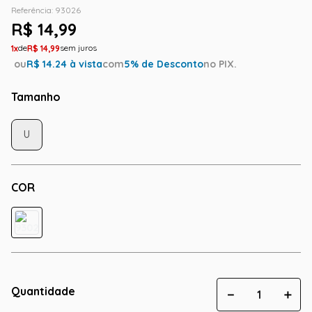
Referência
:
93026
R$
14
,
99
1
R$
14
,
99
ou
R$
14.24
à vista
com
5
% de Desconto
no PIX.
Tamanho
U
COR
Quantidade
－
＋