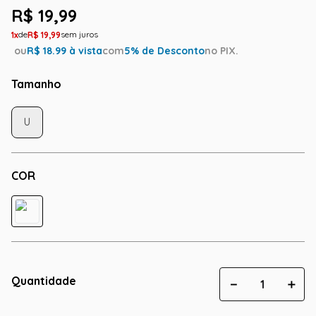
R$
19
,
99
1
R$
19
,
99
ou
R$
18.99
à vista
com
5
% de Desconto
no PIX.
Tamanho
U
COR
Quantidade
－
＋