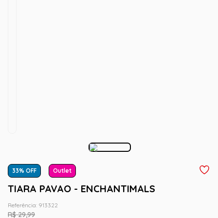
33
% OFF
Outlet
TIARA PAVAO - ENCHANTIMALS
Referência
:
913322
R$
29
,
99