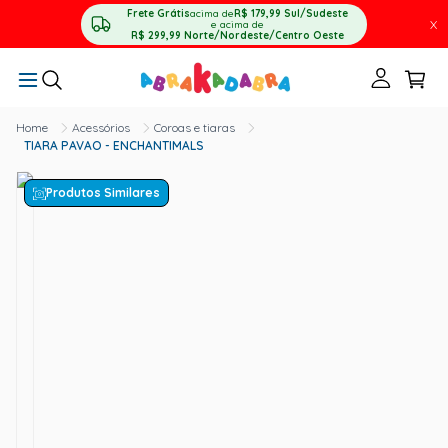
Frete Grátis
acima de
R$ 179,99
Sul/Sudeste
X
e acima de
R$ 299,99
Norte/Nordeste/Centro Oeste
Acessórios
Coroas e tiaras
TIARA PAVAO - ENCHANTIMALS
Produtos Similares