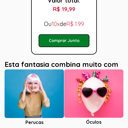
Valor total:
R$ 19,99
Ou
10x
de
R$
1.99
Comprar Junto
Esta fantasia combina muito com
Óculos
Perucas