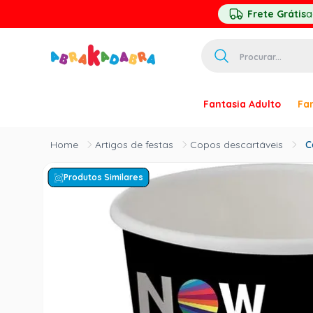
Frete Grátis
a
Procurar...
TERMOS MAIS 
Fantasia Adulto
Fan
1
º
homem ar
2
º
princesa
Artigos de festas
Copos descartáveis
C
3
º
pirata
Produtos Similares
4
º
paquita
5
º
harry pott
6
º
palhaço
7
º
kpop
8
º
branca ne
9
º
toy story