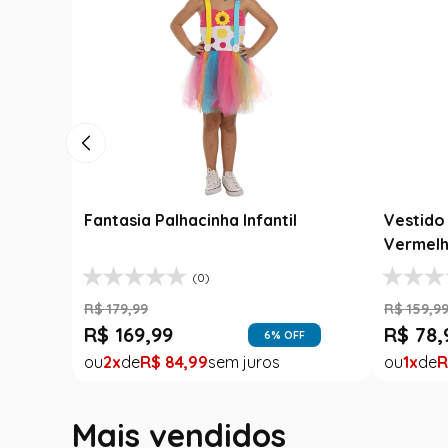
 Junina Infantil
Fantasia Cangaceiro Infantil
Xadrex com Babados
Lampião com Chapéu
(0)
(0)
R$
229
,
99
R$
169
,
99
51
% OFF
26
% OFF
90
2
R$
84
,
99
Mais vendidos