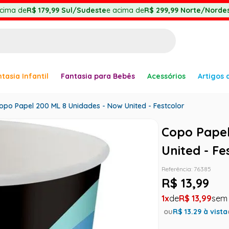
cima de
R$ 179,99
Sul/Sudeste
e acima de
R$ 299,99
Norte/Nordes
BUSCADOS
tasia Infantil
Fantasia para Bebês
Acessórios
Artigos 
anha
opo Papel 200 ML 8 Unidades - Now United - Festcolor
Copo Papel
United - Fe
er
Referência
:
76385
R$
13
,
99
1
R$
13
,
99
ve
ou
R$
13.29
à vista