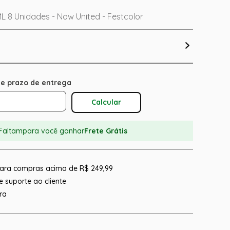
L 8 Unidades - Now United - Festcolor
Calcular O Frete
Faltam
para você ganhar
Frete Grátis
 para compras acima de R$ 249,99
 suporte ao cliente
ra