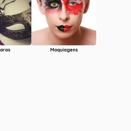
aras
Maquiagens