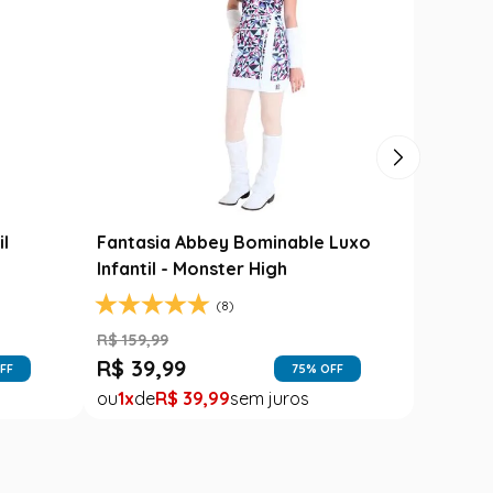
ta Junina Adulto
Roupa Festa Junina Bebê Menin
adrez Caipira Azul
Fantasia Rosa Floral com Rend
R$
189
,
99
R$
99
,
99
99
1
R$
99
,
99