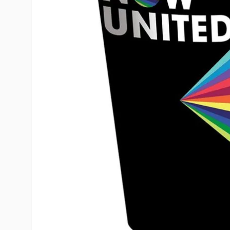
10
º
rumi