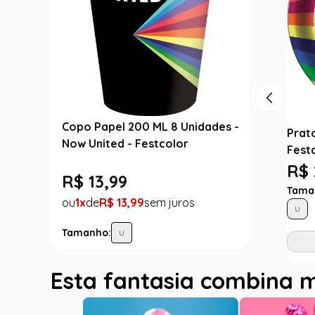
Copo Papel 200 ML 8 Unidades -
Prat
Now United - Festcolor
Fest
R$ 
R$
13
,
99
Tama
1
R$
13
,
99
U
Tamanho:
U
Esta fantasia combina 