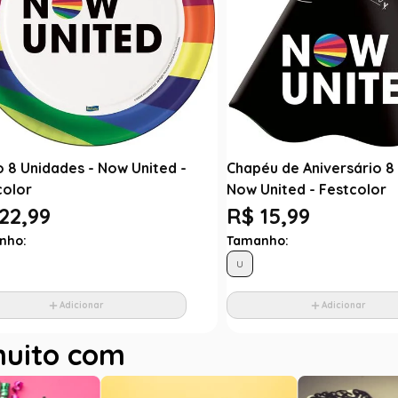
o 8 Unidades - Now United -
Chapéu de Aniversário 8
color
Now United - Festcolor
22,99
R$ 15,99
nho:
Tamanho:
U
Adicionar
Adicionar
muito com