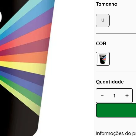
Tamanho
U
COR
Quantidade
－
＋
Informações do p