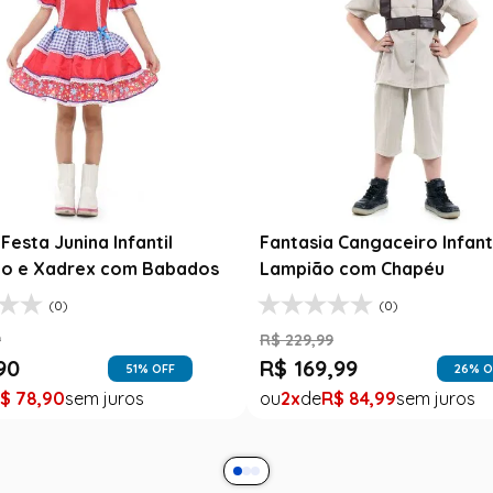
Fantasia Fes
Jardineira X
R$
139
,
99
Fantasia Abbey Bominable Luxo
R$
99
,
99
Infantil - Monster High
1
R$
99
,
(8)
R$
159
,
99
R$
39
,
99
75
% OFF
1
R$
39
,
99