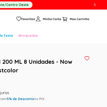
X
te/Centro Oeste
Favoritos
Minha Conta
de festa
Brinquedos
 200 ML 8 Unidades - Now
stcolor
com
5
% de Desconto
no PIX.