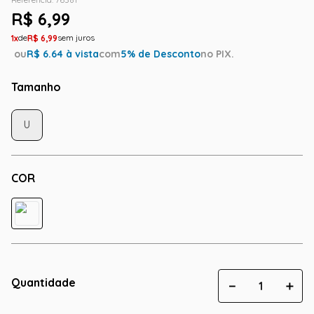
R$
6
,
99
1
R$
6
,
99
ou
R$
6.64
à vista
com
5
% de Desconto
no PIX.
Tamanho
U
COR
Quantidade
－
＋