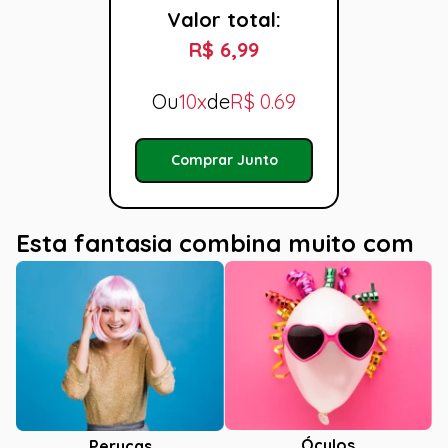
Valor total:
R$ 6,99
Ou
10x
de
R$
0.69
Comprar Junto
Esta fantasia combina muito com
Óculos
Perucas