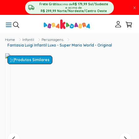
Frete Grátis
acima de
R$ 179,99
Sul/Sudeste
X
e acima de
R$ 299,99
Norte/Nordeste/Centro Oeste
Infantil
Personagens
Fantasia Luigi Infantil Luxo - Super Mario World - Original
Produtos Similares