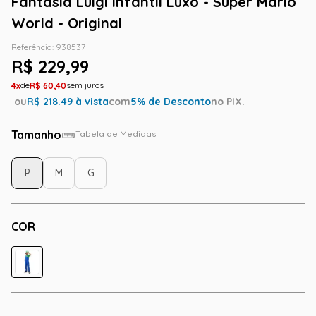
Fantasia Luigi Infantil Luxo - Super Mario
World - Original
Referência
:
938537
R$
229
,
99
4
R$
60
,
40
ou
R$
218.49
à vista
com
5
% de Desconto
no PIX.
Tamanho
Tabela de Medidas
P
M
G
COR