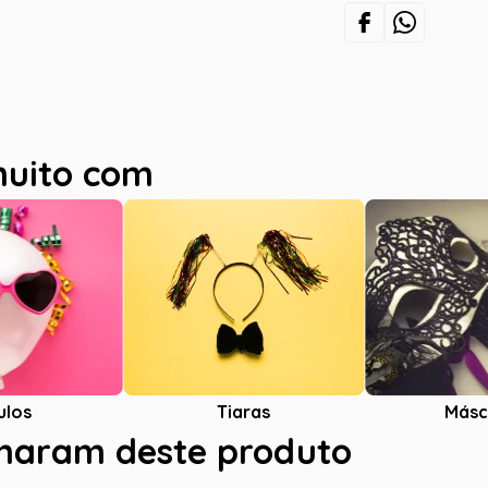
muito com
ulos
Tiaras
Másc
charam deste produto