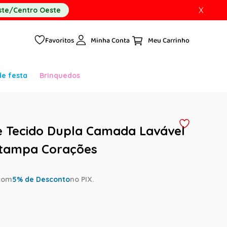
X
te/Centro Oeste
Favoritos
Minha Conta
de festa
Brinquedos
 Tecido Dupla Camada Lavável
stampa Corações
com
5
% de Desconto
no PIX.