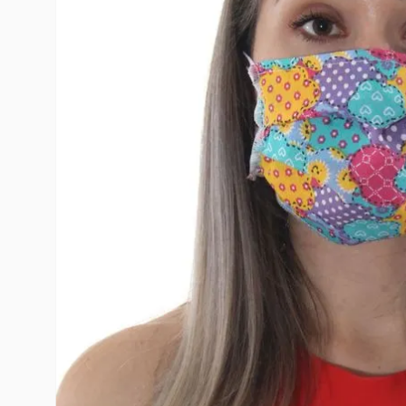
10
º
toy story