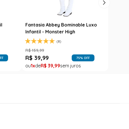
il
Fantasia Abbey Bominable Luxo
Infantil - Monster High
(8)
R$
159
,
99
R$
39
,
99
FF
75
% OFF
1
R$
39
,
99