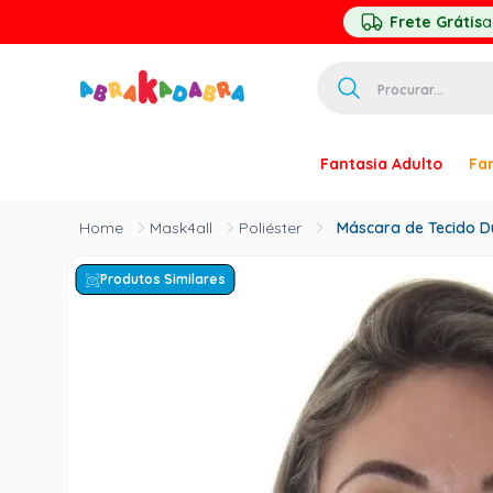
Frete Grátis
a
Procurar...
TERMOS MAIS 
Fantasia Adulto
Fan
1
º
homem ar
2
º
princesa
Mask4all
Poliéster
Máscara de Tecido D
3
º
pirata
Produtos Similares
4
º
palhaço
5
º
mascara
6
º
paquita
7
º
harry pott
8
º
kpop
9
º
branca ne