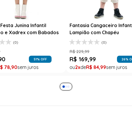
Festa Junina Infantil
Fantasia Cangaceiro Infant
o e Xadrex com Babados
Lampião com Chapéu
(0)
(0)
9
R$
229
,
99
90
R$
169
,
99
51
% OFF
26
% O
$
78
,
90
2
R$
84
,
99