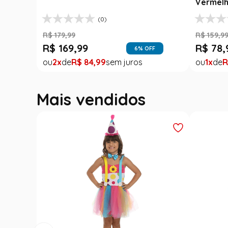
Vermelh
(0)
R$
179
,
99
R$
159
,
9
R$
169
,
99
R$
78
,
6
% OFF
2
R$
84
,
99
1
R
Mais vendidos