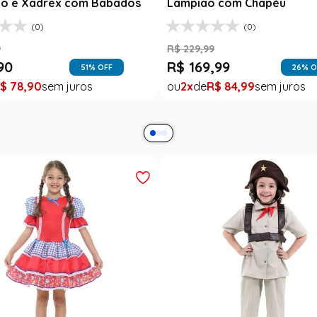
o e Xadrex com Babados
Lampião com Chapéu
(0)
(0)
9
R$
229
,
99
90
R$
169
,
99
51
% OFF
26
% O
$
78
,
90
2
R$
84
,
99