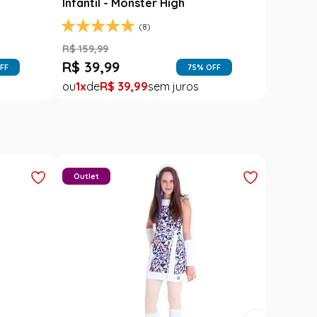
Infantil - Monster High
(8)
R$
159
,
99
R$
39
,
99
FF
75
% OFF
1
R$
39
,
99
Outlet