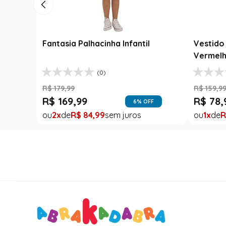
Fantasia Palhacinha Infantil
Vestido 
Vermelh
(0)
R$
179
,
99
R$
159
,
9
R$
169
,
99
R$
78
,
6
% OFF
2
R$
84
,
99
1
R