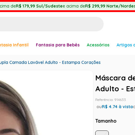
cima de
R$ 179,99
Sul/Sudeste
e acima de
R$ 299,99
Norte/Nordes
BUSCADOS
tasia Infantil
Fantasia para Bebês
Acessórios
Artigos 
anha
upla Camada Lavável Adulto - Estampa Corações
Máscara de
Adulto - E
Referência
:
914633
ou
R$
4.74
à vista
er
Tamanho
ve