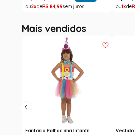
2
R$
84
,
99
1
R
Mais vendidos
Fantasia Palhacinha Infantil
Vestido 