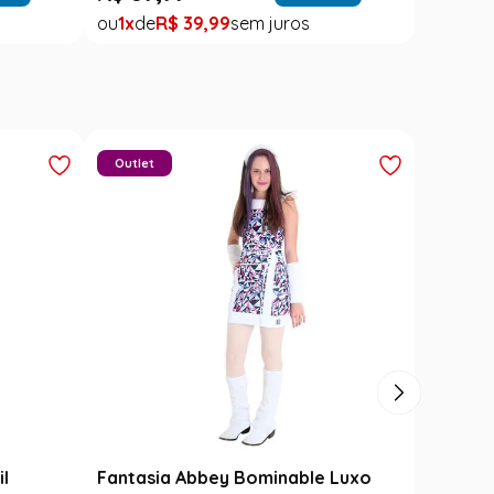
1
R$
39
,
99
Outlet
il
Fantasia Abbey Bominable Luxo