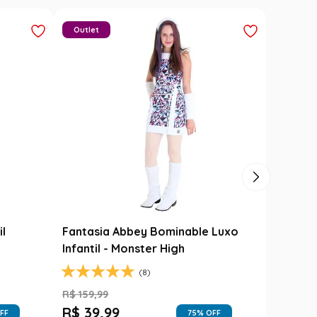
Outlet
il
Fantasia Abbey Bominable Luxo
Infantil - Monster High
(8)
R$
159
,
99
R$
39
,
99
FF
75
% OFF