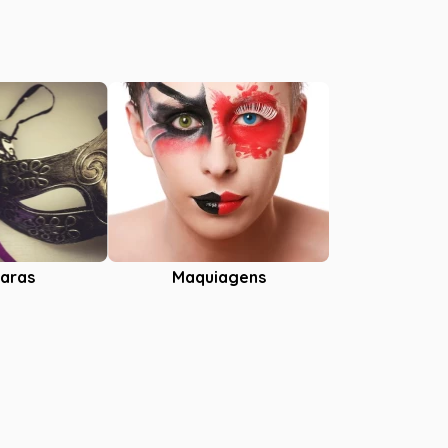
aras
Maquiagens