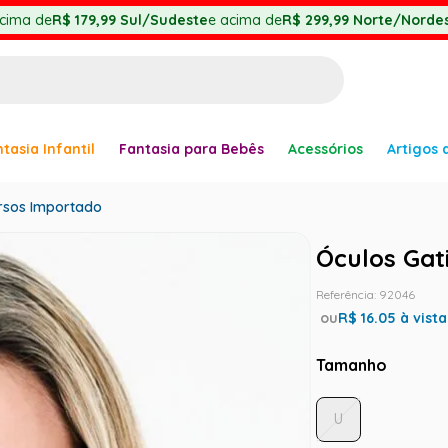
cima de
R$ 179,99
Sul/Sudeste
e acima de
R$ 299,99
Norte/Nordes
BUSCADOS
tasia Infantil
Fantasia para Bebês
Acessórios
Artigos 
anha
ersos Importado
Óculos Gat
Referência
:
92046
ou
R$
16.05
à vista
er
Tamanho
U
ve