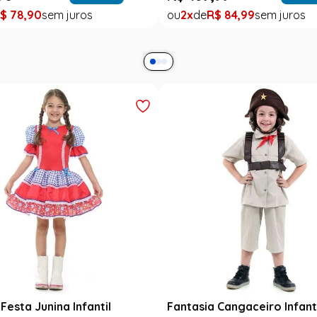
$
78
,
90
2
R$
84
,
99
Festa Junina Infantil
Fantasia Cangaceiro Infant