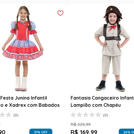
Festa Junina Infantil
Fantasia Cangaceiro Infant
o e Xadrex com Babados
Lampião com Chapéu
(0)
(0)
9
R$
229
,
99
90
R$
169
,
99
51
% OFF
26
% O