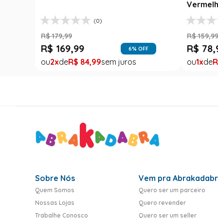
Vermelh
(0)
R$
179
,
99
R$
159
,
9
R$
169
,
99
R$
78
,
6
% OFF
2
R$
84
,
99
1
R
Sobre Nós
Vem pra Abrakadab
Quem Somos
Quero ser um parceiro
Nossas Lojas
Quero revender
Trabalhe Conosco
Quero ser um seller