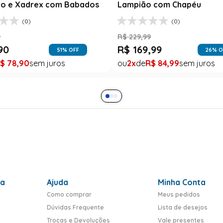
o e Xadrex com Babados
Lampião com Chapéu
(0)
(0)
9
R$
229
,
99
90
R$
169
,
99
51
% OFF
26
% O
$
78
,
90
2
R$
84
,
99
ra
Ajuda
Minha Conta
Como comprar
Meus pedidos
Dúvidas Frequente
Lista de desejos
Trocas e Devoluções
Vale presentes