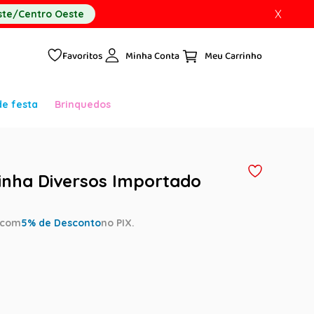
X
te/Centro Oeste
Favoritos
Minha Conta
de festa
Brinquedos
inha Diversos Importado
com
5
% de Desconto
no PIX.