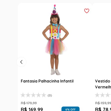
Fantasia Palhacinha Infantil
Vestido 
Vermelh
(0)
R$
179
,
99
R$
159
,
9
R$
169
,
99
R$
78
,
6
% OFF