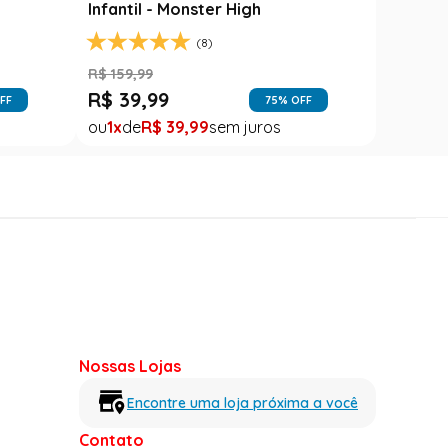
Infantil - Monster High
(8)
R$
159
,
99
R$
39
,
99
FF
75
% OFF
1
R$
39
,
99
Nossas Lojas
Encontre uma loja próxima a você
Contato