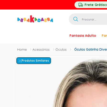
Frete Grátis
a
Procurar...
TERMOS MAIS 
Fantasia Adulto
Fan
1
º
homem ar
2
º
princesa
Acessórios
Óculos
Óculos Gatinha Div
3
º
pirata
Produtos Similares
4
º
mascara
5
º
paquita
6
º
harry pott
7
º
palhaço
8
º
kpop
9
º
branca ne