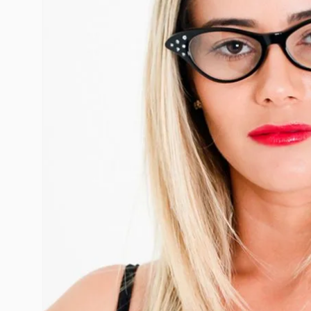
10
º
rumi