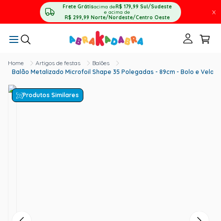
Frete Grátis
acima de
R$ 179,99
Sul/Sudeste
X
e acima de
R$ 299,99
Norte/Nordeste/Centro Oeste
Artigos de festas
Balões
Balão Metalizado Microfoil Shape 35 Polegadas - 89cm - Bolo e Velas F
Produtos Similares