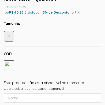
Referência
:
75227
ou
R$
40.85
à vista
com
5
% de Desconto
no PIX.
Tamanho
U
COR
Este produto não está disponível no momento
Quero saber quando estiver disponível