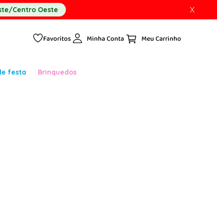
X
te/Centro Oeste
Favoritos
Minha Conta
de festa
Brinquedos