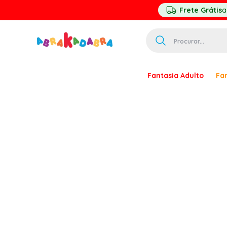
Frete Grátis
a
Procurar...
TERMOS MAIS 
Fantasia Adulto
Fan
1
º
homem ar
2
º
princesa
3
º
palhaço
4
º
pirata
5
º
mascara
6
º
paquita
7
º
harry pott
8
º
kpop
9
º
branca ne