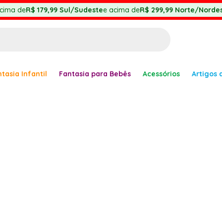
cima de
R$ 179,99
Sul/Sudeste
e acima de
R$ 299,99
Norte/Nordes
BUSCADOS
tasia Infantil
Fantasia para Bebês
Acessórios
Artigos 
anha
er
ve